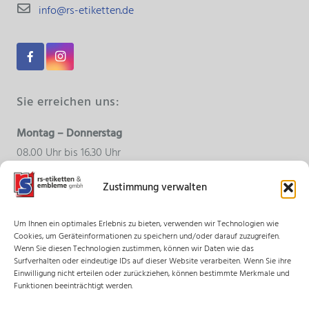
info@rs-etiketten.de
Sie erreichen uns:
Montag – Donnerstag
08.00 Uhr bis 16.30 Uhr
Zustimmung verwalten
Freitag
08.00 Uhr bis 15.00 Uhr
Um Ihnen ein optimales Erlebnis zu bieten, verwenden wir Technologien wie
Cookies, um Geräteinformationen zu speichern und/oder darauf zuzugreifen.
Wenn Sie diesen Technologien zustimmen, können wir Daten wie das
Surfverhalten oder eindeutige IDs auf dieser Website verarbeiten. Wenn Sie ihre
© 2018 rs-etiketten & embleme gmbh – Alle Rechte
Einwilligung nicht erteilen oder zurückziehen, können bestimmte Merkmale und
vorbehalten.
Funktionen beeinträchtigt werden.