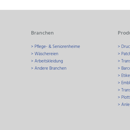
Branchen
Prod
> Pflege- & Seniorenheime
> Druc
> Wäschereien
> Patc
> Arbeitskleidung
> Tran
> Andere Branchen
> Barc
> Etik
> Emb
> Tran
> Plott
> Anle