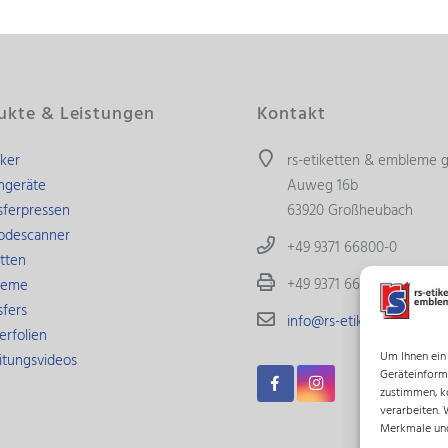
ukte & Leistungen
Kontakt
ker
rs-etiketten & embleme
hgeräte
Auweg 16b
sferpressen
63920 Großheubach
odescanner
+49 9371 66800-0
etten
+49 9371 66800-19
leme
sfers
info@rs-etiketten.de
erfolien
Um Ihnen ein
itungsvideos
Geräteinform
zustimmen, k
verarbeiten. 
Merkmale und