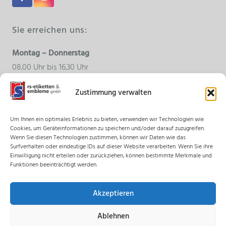
Sie erreichen uns:
Montag – Donnerstag
08.00 Uhr bis 16.30 Uhr
Zustimmung verwalten
Freitag
08.00 Uhr bis 15.00 Uhr
Um Ihnen ein optimales Erlebnis zu bieten, verwenden wir Technologien wie
Cookies, um Geräteinformationen zu speichern und/oder darauf zuzugreifen.
Wenn Sie diesen Technologien zustimmen, können wir Daten wie das
Surfverhalten oder eindeutige IDs auf dieser Website verarbeiten. Wenn Sie ihre
© 2018 rs-etiketten & embleme gmbh – Alle Rechte
Einwilligung nicht erteilen oder zurückziehen, können bestimmte Merkmale und
vorbehalten.
Funktionen beeinträchtigt werden.
Impressum
Akzeptieren
AGB
Ablehnen