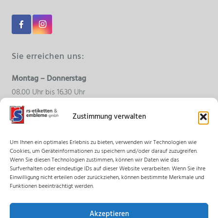
Sie erreichen uns:
Montag – Donnerstag
08.00 Uhr bis 16.30 Uhr
Zustimmung verwalten
Freitag
08.00 Uhr bis 15.00 Uhr
Um Ihnen ein optimales Erlebnis zu bieten, verwenden wir Technologien wie
Cookies, um Geräteinformationen zu speichern und/oder darauf zuzugreifen.
Wenn Sie diesen Technologien zustimmen, können wir Daten wie das
Surfverhalten oder eindeutige IDs auf dieser Website verarbeiten. Wenn Sie ihre
© 2018 rs-etiketten & embleme gmbh – Alle Rechte
Einwilligung nicht erteilen oder zurückziehen, können bestimmte Merkmale und
vorbehalten.
Funktionen beeinträchtigt werden.
Impressum
Akzeptieren